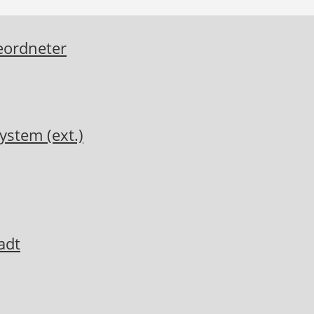
eordneter
ystem (ext.)
adt