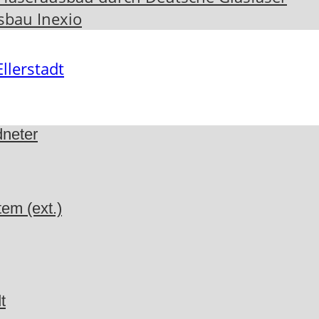
sbau Inexio
dneter
em (ext.)
t