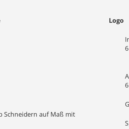
e
Logo
I
6
A
6
G
b Schneidern auf Maß mit
S