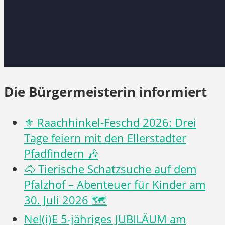
Die Bürgermeisterin informiert
⚜️ Raachhinkel-Feschd 2026: Drei
Tage feiern mit den Ellerstadter
Pfadfindern 🎶
🐴 Tierische Schatzsuche auf dem
Pfalzhof – Abenteuer für Kinder am
30. Juli 2026 🗺️
Nel(i)E 5-jähriges JUBILÄUM am