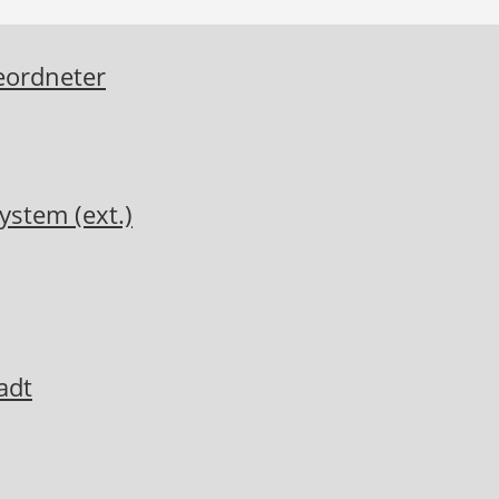
eordneter
ystem (ext.)
adt