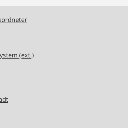
eordneter
ystem (ext.)
adt