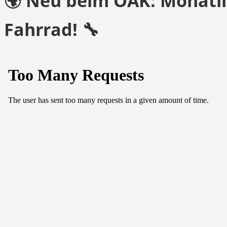
🌍 Neu beim OAK: Monatli
Fahrrad! 🔧