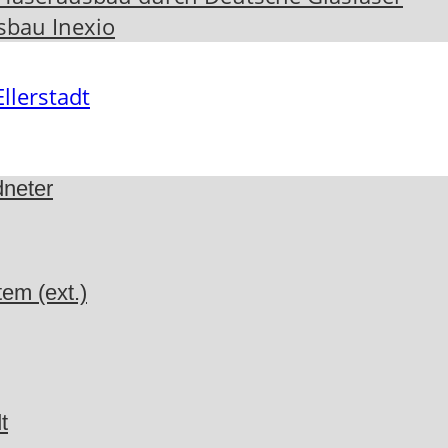
sbau Inexio
dneter
em (ext.)
t